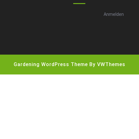
Anmelden
Gardening WordPress Theme
By VWThemes
Scroll
Up