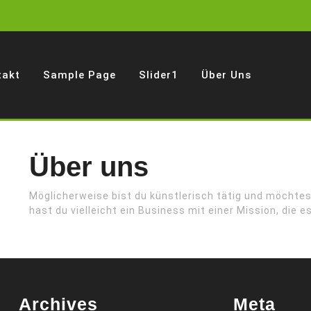
takt
Sample Page
Slider1
Über Uns
Über uns
Möglicherweise bist du künstlerisch tätig und möchtest
hast du vielleicht ein Business mit einer Mission, die e
Archives
Meta