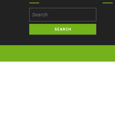
Search
for: