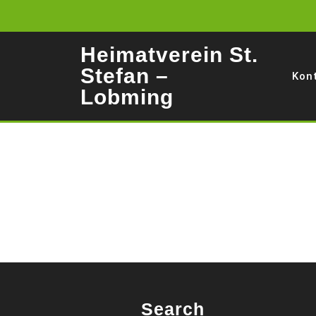
Skip
to
content
Heimatverein St.
Stefan –
Kon
Lobming
Search